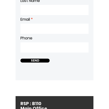
Last Name
Email
Phone
SEND
RSP : B110
Main Office