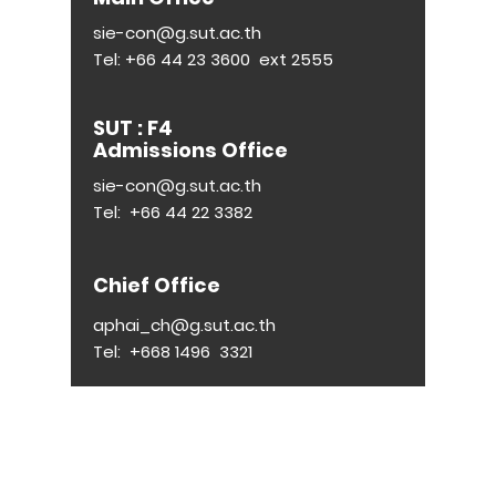
sie-con@g.sut.ac.th
Tel:
+66 44 23 3600
ext 2555
SUT : F4
Admissions Office
sie-con@g.sut.ac.th
Tel:
+66 44 22 3382
Chief Office
aphai_ch@g.sut.ac.th
Tel:
+668 1496
3321
E :
siecon@g.sut.ac.th
| T :
044-223-600
ต่อ 2555
© 2023 by SIECON-SUT