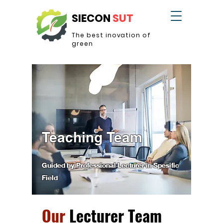
SIECON
SUT
The best inovation of
green
Teaching
Team
Guided by Professional Lecturer in Spesific
Field
Our
Lecturer Team