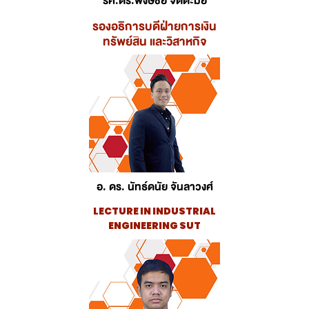
รศ.ดร.พงษ์ชัย จิตตะมัย
รองอธิการบดีฝ่ายการเงิน
ทรัพย์สิน และวิสาหกิจ
อ. ดร. นัทธ์ดนัย จันลาวงศ์
LECTURE IN INDUSTRIAL
ENGINEERING SUT