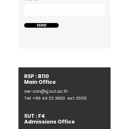
SEND
RSP : B110
Main Office
sie-con@g.sut.ac.th
Tel:
+66 44 23 3600
ext 2555
SUT : F4
Admissions Office