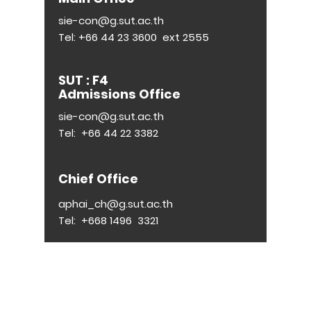
sie-con@g.sut.ac.th
Tel:
+66 44 23 3600
ext 2555
SUT : F4
Admissions Office
sie-con@g.sut.ac.th
Tel:
+66 44 22 3382
Chief Office
aphai_ch@g.sut.ac.th
Tel:
+668 1496
3321
E :
siecon@g.sut.ac.th
| T :
044-223-600
ต่อ 2555
© 2023 by SIECON-SUT