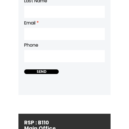
Last Name
Email
Phone
SEND
RSP : B110
Main Office