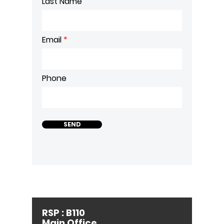
Last Name
Email
Phone
SEND
RSP : B110
Main Office