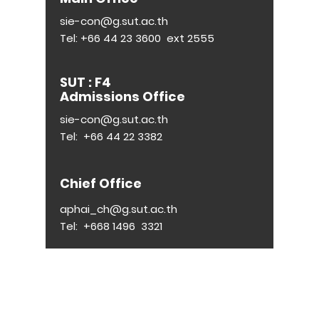
sie-con@g.sut.ac.th
Tel:
+66 44 23 3600
ext 2555
SUT : F4
Admissions Office
sie-con@g.sut.ac.th
Tel:
+66 44 22 3382
Chief Office
aphai_ch@g.sut.ac.th
Tel:
+668 1496
3321
E :
siecon@g.sut.ac.th
| T :
044-223-600
ต่อ 2555
© 2023 by SIECON-SUT