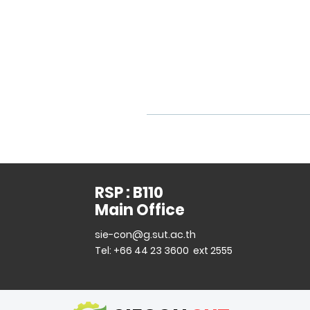
RSP : B110
Main Office
sie-con@g.sut.ac.th
Tel: +66 44 23 3600 ext 2555