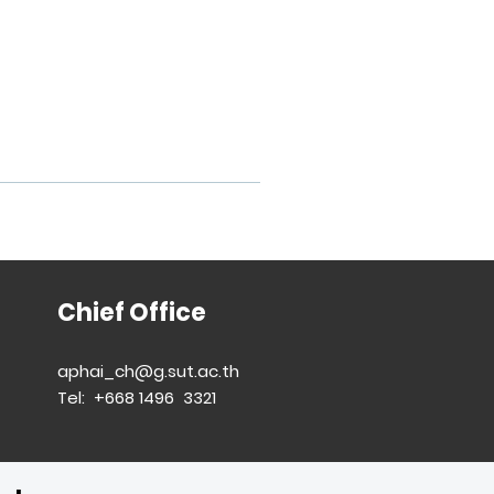
Chief Office
aphai_ch@g.sut.ac.th
Tel: +668 1496 3321