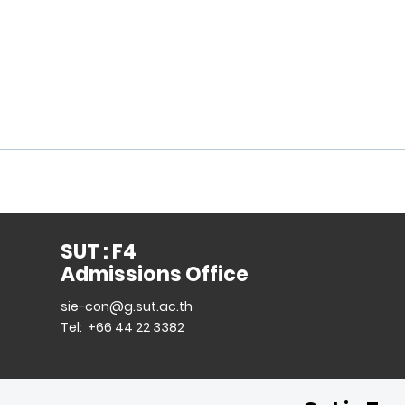
SUT : F4
Admissions Office
sie-con@g.sut.ac.th
Tel: +66 44 22 3382