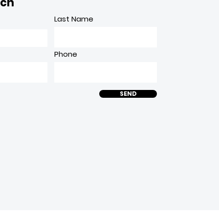
uch
Last Name
Phone
SEND
© 2023 by SIECON-SUT