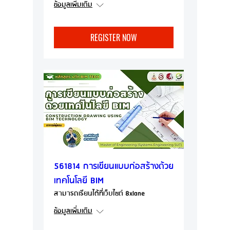
ข้อมูลเพิ่มเติม
REGISTER NOW
561814 การเขียนแบบก่อสร้างด้วย
เทคโนโลยี BIM
สามารถเรียนได้ที่เว็บไซต์ 8xlane
ข้อมูลเพิ่มเติม