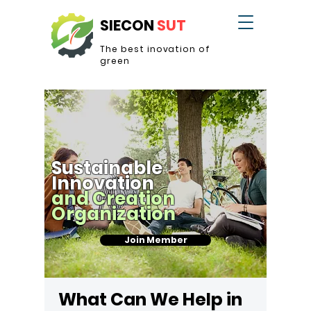
SIECON
SUT
The best inovation of
green
Sustainable
Innovation
and Creation
Organization
Join Member
What Can We Help in