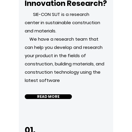
Innovation Research?
SIE-CON SUT is a research
center in sustainable construction
and materials.
We have a research team that
can help you develop and research
your product in the fields of
construction, building materials, and
construction technology using the
latest software
READ MORE
01.