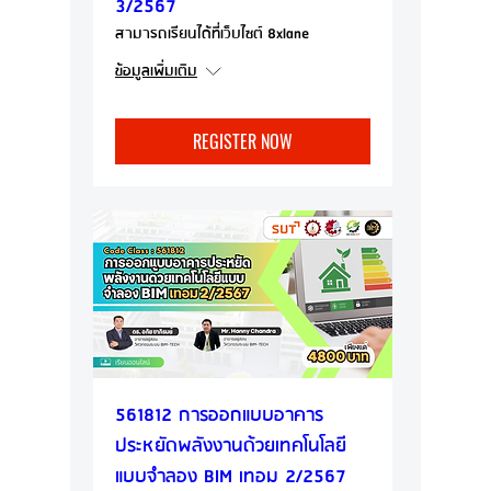
3/2567
สามารถเรียนได้ที่เว็บไซต์ 8xlane
ข้อมูลเพิ่มเติม
REGISTER NOW
561812 การออกแบบอาคาร
ประหยัดพลังงานด้วยเทคโนโลยี
แบบจำลอง BIM เทอม 2/2567