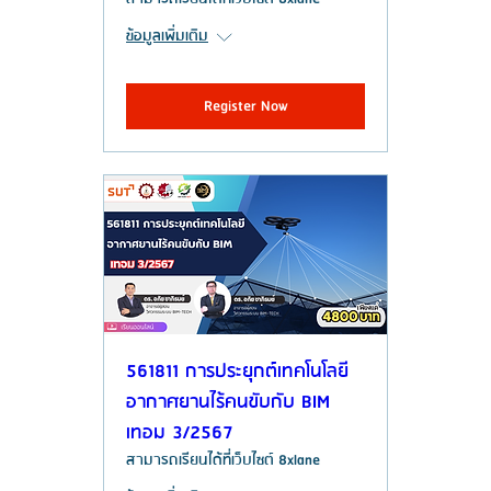
ข้อมูลเพิ่มเติม
Register Now
561811 การประยุกต์เทคโนโลยี
อากาศยานไร้คนขับกับ BIM
เทอม 3/2567
สามารถเรียนได้ที่เว็บไซต์ 8xlane