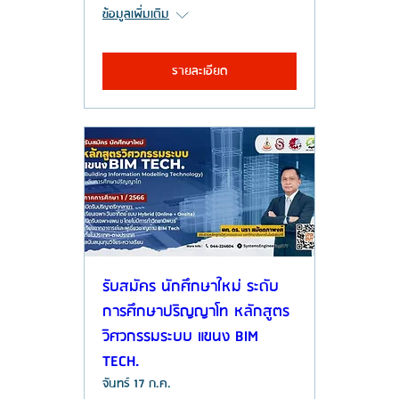
ข้อมูลเพิ่มเติม
รายละเอียด
รับสมัคร นักศึกษาใหม่ ระดับ
การศึกษาปริญญาโท หลักสูตร
วิศวกรรมระบบ แขนง BIM
TECH.
จันทร์ 17 ก.ค.