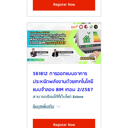
Register Now
561812 การออกแบบอาคาร
ประหยัดพลังงานด้วยเทคโนโลยี
แบบจำลอง BIM เทอม 2/2567
สามารถเรียนได้ที่เว็บไซต์ 8xlane
ข้อมูลเพิ่มเติม
Register Now