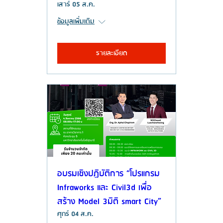
เสาร์ 05 ส.ค.
ข้อมูลเพิ่มเติม
รายละเอียด
อบรมเชิงปฏิบัติการ “โปรแกรม
Infraworks และ Civil3d เพื่อ
สร้าง Model 3มิติ smart City”
ศุกร์ 04 ส.ค.