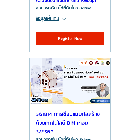
(Cloudcompare and Recap)
สามารถเรียนได้ที่เว็บไซต์ 8xlane
ข้อมูลเพิ่มเติม
Register Now
561814 การเขียนแบบก่อสร้าง
ด้วยเทคโนโลยี BIM เทอม
3/2567
สามารถเรียนได้ที่เว็บไซต์ 8xlane