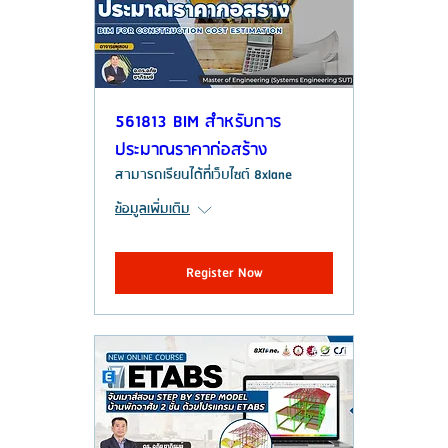
561813 BIM สำหรับการ
ประมาณราคาก่อสร้าง
สามารถเรียนได้ที่เว็บไซต์ 8xlane
ข้อมูลเพิ่มเติม
Register Now