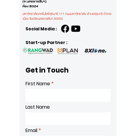
(จ.นครราชสีมา)
ห้อง B324
มหาวิทยาลัยเทคโนโลยีสุรนารี 111 ถนนมหาวิทยาลัย ตำบลสุรนารี อำเภอ
เมือง
จังหวัดนครราชสีมา 30000
Social Media :
Start-up Partner :
Get in Touch
First Name
Last Name
Email