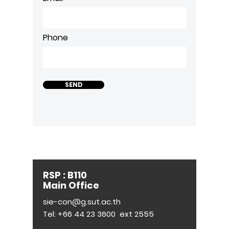
Phone
SEND
RSP : B110
Main Office
sie-con@g.sut.ac.th
Tel:
+66 44 23 3600
ext 2555