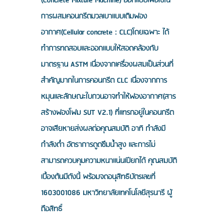
(Concrete Mixture Machine) ออกแบบเพื่อใช้ใน
การผสมคอนกรีตมวลเบาแบบเติมฟอง
อากาศ(Cellular concrete : CLC)โดยเฉพาะ ได้
ทำการทดสอบและออกแบบให้สอดคล้องกับ
มาตรฐาน ASTM เนื่องจากเครื่องผสมเป็นส่วนที่
สำคัญมากในการคอนกรีต CLC เนื่องจากการ
หมุนและลักษณะใบกวนอาจทำให้ฟองอากาศ(สาร
สร้างฟองโฟม SUT V2.1) ที่แทรกอยู่ในคอนกรีต
อาจเสียหายส่งผลต่อคุณสมบัติ อาทิ กำลังมี
กำลังต่ำ อัตราการดูดซึมน้ำสูง และการไม่
สามารถควบคุมความหนาแน่นเปียกได้ คุณสมบัติ
เบื้องต้นมีดังนี้ พร้อมจดอนุสิทธิบัตรเลขที่
1603001086
มหาวิทยาลัยเทคโนโลยีสุรนารี ผู้
ถือสิทธิ์