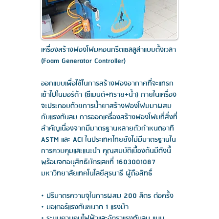
เครื่องสร้างฟองโฟมคอนกรีตเซลลูล่าแบบตั้งเวลา
(Foam Generator Controller)
ออกแบบเพื่อใช้ในการสร้างฟองอากาศที่จะแทรก
เข้าไปในมอร์ต้า (ซีเมนต์+ทราย+น้ำ) ภายในเครื่อง
จะประกอบด้วยการน้ำยาสร้างฟองโฟมมาผสม
กับแรงดันลม การออกเครื่องสร้างฟองโฟมที่สิ่งที่
สำคัญเนื่องจากมีมาตรฐานหลายตัวกำหนดอาทิ
ASTM และ ACI ในประเทศไทยยังไม่มีมาตรฐานใน
การควบคุมและแนะนำ คุณสมบัติเบื้องต้นมีดังนี้
พร้อมจดอนุสิทธิบัตรเลขที่
1603001087
มหาวิทยาลัยเทคโนโลยีสุรนารี ผู้ถือสิทธิ์
• ปริมาตรความจุในการผสม 200 ลิตร ต่อครั้ง
• มอเตอร์แรงดันขนาด 1 แรงม้า
• ระบบควบคุมไฟฟ้าและอัตราแรงดันลม แบบ