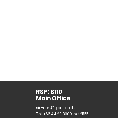
RSP : B110
Main Office
sie-con@g.sut.ac.th
Tel: +66 44 23 3600 ext 2555