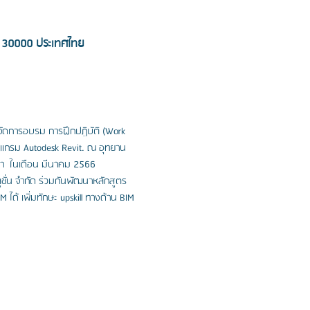
มา 30000 ประเทศไทย
าจัดการอบรม การฝึกปฏิบัติ (Work 
แกรม Autodesk Revit. ณ อุทยาน
มา  ในเดือน มีนาคม 2566
ั่น จำกัด ร่วมกันพัฒนาหลักสูตร
ได้ เพิ่มทักษะ upskill ทางด้าน BIM 