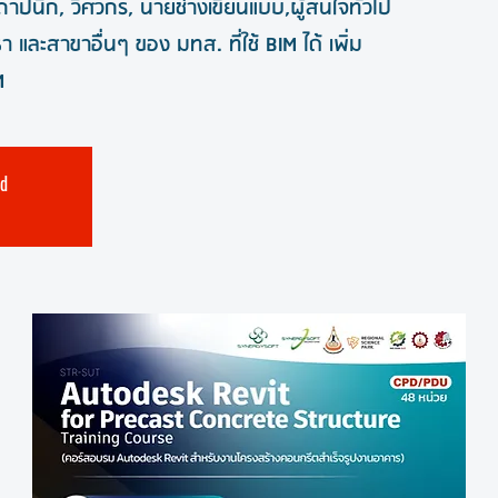
าปนิก, วิศวกร, นายช่างเขียนแบบ,ผู้สนใจทั่วไป
และสาขาอื่นๆ ของ มทส. ที่ใช้ BIM ได้ เพิ่ม
M
ed