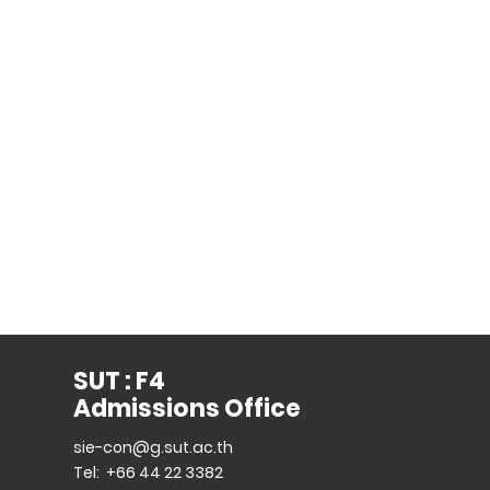
SUT : F4
Admissions Office
sie-con@g.sut.ac.th
Tel: +66 44 22 3382