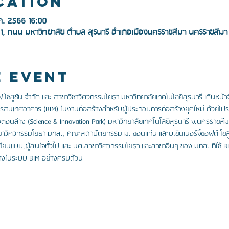
cation
ค. 2566 16:00
111, ถนน มหาวิทยาลัย ตำบล สุรนารี อำเภอเมืองนครราชสีมา นครราชสี
e Event
ฟ โซลูชั่น จำกัด และ สาขาวิชาวิศวกรรมโยธา มหาวิทยาลัยเทคโนโลยีสุรนารี เดินหน้
รสนเทศอาคาร (BIM) ในงานก่อสร้างสำหรับผู้ประกอบการก่อสร้างยุคใหม่ ด้วยโปร
อนล่าง (Science & Innovation Park) มหาวิทยาลัยเทคโนโลยีสุรนารี จ.นครราชสี
ชาวิศวกรรมโยธา มทส., คณะสถาปัตยกรรม ม. ขอนแก่น และบ.ซินเนอร์จี้ซอฟต์ โซลูช
ขียนแบบ,ผู้สนใจทั่วไป และ นศ.สาขาวิศวกรรมโยธา และสาขาอื่นๆ ของ มทส. ที่ใช้ BIM 
้างในระบบ BIM อย่างครบถ้วน