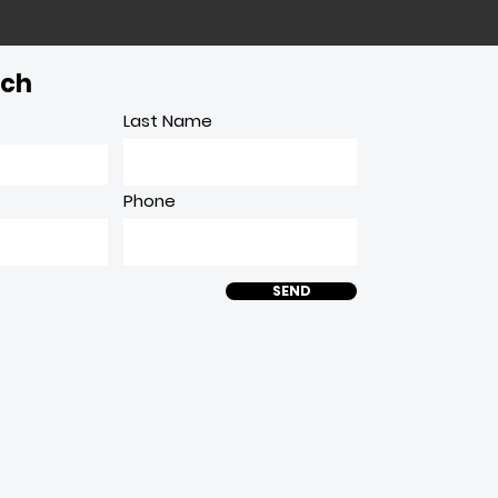
uch
Last Name
Phone
SEND