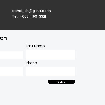
aphai_ch@g.sut.ac.th
Tel: +668 1496 3321
uch
Last Name
Phone
SEND