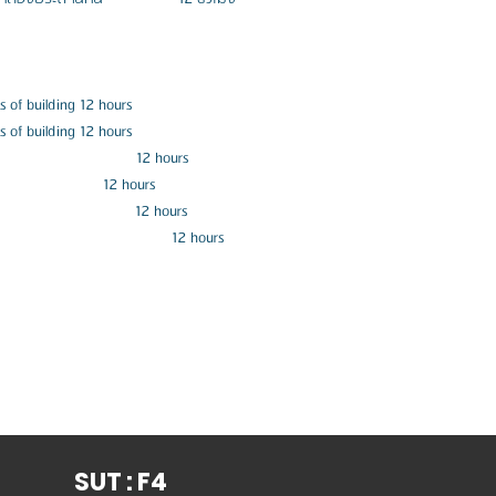
 of building 12 hours
 of building 12 hours
                              12 hours
                      12 hours
                              12 hours
                                   12 hours
SUT : F4