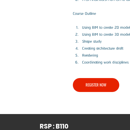
Using BIM to create 2D models
Using BIM to create 3D models
Shape study                         
Creating architecture draft       
Rendering                            
Coordinating work disciplines     
REGISTER NOW
RSP : B110