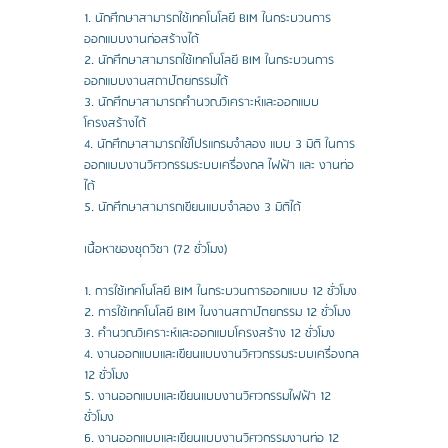
1. นักศึกษาสามารถใช้เทคโนโลยี BIM ในกระบวนการ
ออกแบบงานก่อสร้างได้

2. นักศึกษาสามารถใช้เทคโนโลยี BIM ในกระบวนการ
ออกแบบงานสถาปัตยกรรมได้

3. นักศึกษาสามารถคำนวณวิเคราะห์และออกแบบ
โครงสร้างได้

4. นักศึกษาสามารถใช้โปรแกรมจำลอง แบบ 3 มิติ ในการ
ออกแบบงานวิศวกรรมระบบเครื่องกล ไฟฟ้า และ งานท่อ
ได้

5. นักศึกษาสามารถเขียนแบบจำลอง 3 มิติได้

เนื้อหาของชุดวิชา (72 ชั่วโมง)

1. การใช้เทคโนโลยี BIM ในกระบวนการออกแบบ 12 ชั่วโมง

2. การใช้เทคโนโลยี BIM ในงานสถาปัตยกรรม 12 ชั่วโมง

3. คำนวณวิเคราะห์และออกแบบโครงสร้าง 12 ชั่วโมง

4. งานออกแบบและเขียนแบบงานวิศวกรรมระบบเครื่องกล 
12 ชั่วโมง

5. งานออกแบบและเขียนแบบงานวิศวกรรมไฟฟ้า 12 
ชั่วโมง

6. งานออกแบบและเขียนแบบงานวิศวกรรมงานท่อ 12 