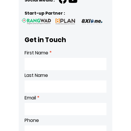
Social Media :
Start-up Partner :
Get in Touch
First Name
Last Name
Email
Phone