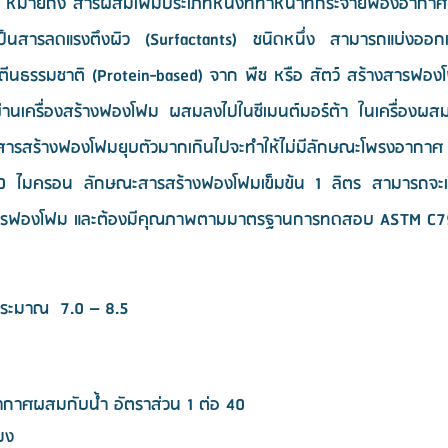
หมายถึง สารผสมเพิ่มประเภทหนึ่งที่ทำหน้าที่กระจายฟองอากาศแ
เป็นสารลดแรงตึงผิว (Surfactants) ชนิดหนึ่ง สามารถแบ่งออก
ปรตีนธรรมชาติ (Protein-based) จาก พืช หรือ สัตว์ สร้างสารฟอง
ผ่านเครื่องสร้างฟองโฟม ผสมลงไปในซีเมนต์มอร์ต้า ในเครื่อง
กถ้าสารสร้างฟองโฟมยุบตัวมากเกินไปจะทำให้ไม่มีลักษณะโพรงอากา
200 ไมครอน ลักษณะสารสร้างฟองโฟมเข็มข้น 1 ลิตร สามารถจะ
างสารฟองโฟม และต้องมีคุณภาพตามมาตรฐานการทดสอบ ASTM C
าประมาณ 7.0 – 8.5
ากาศผสมกับน้ำ อัตราส่วน 1 ต่อ 40
มง