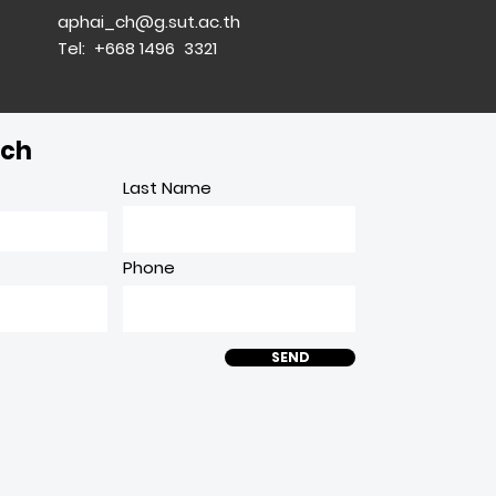
aphai_ch@g.sut.ac.th
Tel: +668 1496 3321
uch
Last Name
Phone
SEND