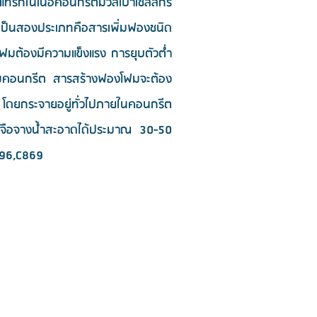
ทรกในเนื้อคอนกรีตมวลเบาเซลล์กรี
เป็นสองประเภทคือสารเพิ่มฟองชนิด
โฟมต้องมีความแข็งแรง การยุบตัวต่ำ
ผสมคอนกรีต สารสร้างฟองโฟมจะต้อง
ศ โดยกระจายอยู่ทั่วไปภายในคอนกรีต
เจือจางน้ำสะอาดได้ประมาณ 30-50
796,C869