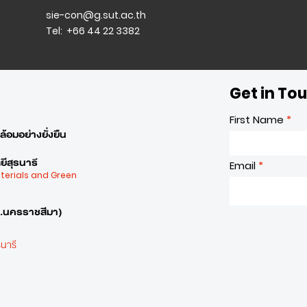
sie-con@g.sut.ac.th
Tel: +66 44 22 3382
Get in To
First Name
้อมอย่างยั่งยืน
ีสุรนารี
Email
aterials and Green
จ.นครราชสีมา)
นารี